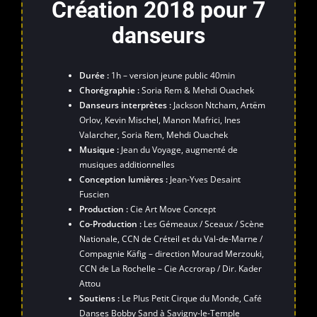
Création 2018 pour 7
danseurs
Durée :
1h – version jeune public 40min
Chorégraphie :
Soria Rem & Mehdi Ouachek
Danseurs interprètes :
Jackson Ntcham, Artëm
Orlov, Kevin Mischel, Manon Mafrici, Ines
Valarcher, Soria Rem, Mehdi Ouachek
Musique :
Jean du Voyage, augmenté de
musiques additionnelles
Conception lumières :
Jean-Yves Desaint
Fuscien
Production :
Cie Art Move Concept
Co-Production :
Les Gémeaux / Sceaux / Scène
Nationale, CCN de Créteil et du Val-de-Marne /
Compagnie Käfig – direction Mourad Merzouki,
CCN de La Rochelle – Cie Accrorap / Dir. Kader
Attou
Soutiens :
Le Plus Petit Cirque du Monde, Café
Danses Bobby Sand à Savigny-le-Temple