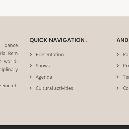
QUICK NAVIGATION
AND
a dance
ria Rem
Presentation
Pa
o world-
Shows
Pr
plinary
Agenda
Te
eine-et-
Cultural activities
Co