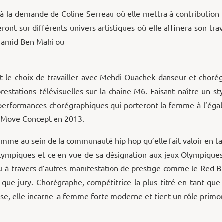
e à la demande de Coline Serreau où elle mettra à contribution 
nt sur différents univers artistiques où elle affinera son tra
 Hamid Ben Mahi ou
it le choix de travailler avec Mehdi Ouachek danseur et chorég
restations télévisuelles sur la chaine M6. Faisant naître un sty
 performances chorégraphiques qui porteront la femme à l’égal
t Move Concept en 2013.
emme au sein de la communauté hip hop qu’elle fait valoir en tan
lympiques et ce en vue de sa désignation aux jeux Olympiques 
si à travers d’autres manifestation de prestige comme le Red Bu
 que jury. Chorégraphe, compétitrice la plus titré en tant q
, elle incarne la femme forte moderne et tient un rôle primordia