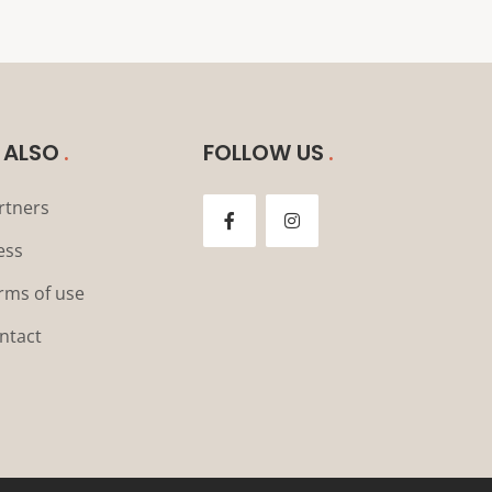
 ALSO
FOLLOW US
rtners
ess
rms of use
ntact